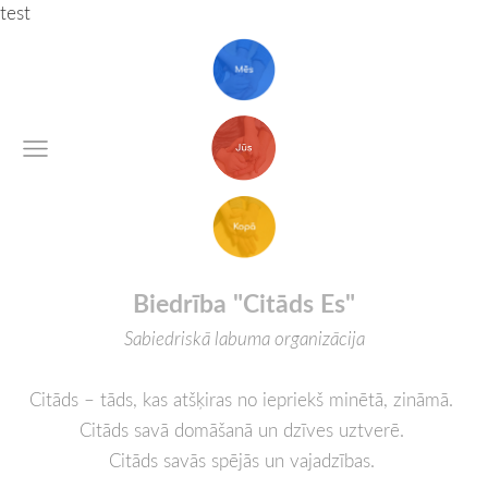
test
Biedrība "Citāds Es"
Sabiedriskā labuma organizācija
Citāds – tāds, kas atšķiras no iepriekš minētā, zināmā.
Citāds savā domāšanā un dzīves
uztverē
.
Citāds savās spējās un vajadzības.