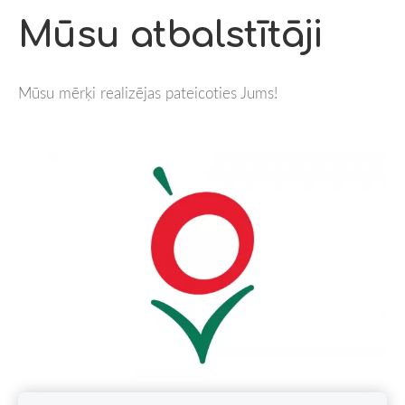
Mūsu atbalstītāji
Mūsu mērķi realizējas pateicoties Jums!