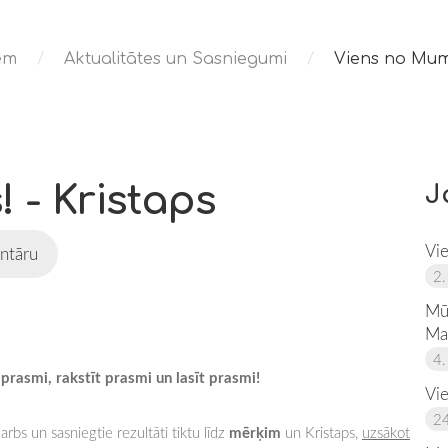
iem
Aktualitātes un Sasniegumi
Viens no Mum
 - Kristaps
J
Vi
ntāru
2.
Mū
Ma
4.
 prasmi, rakstīt prasmi un lasīt prasmi!
Vi
24
mērķim
 darbs un sasniegtie rezultāti tiktu līdz
un Kristaps,
uzsākot