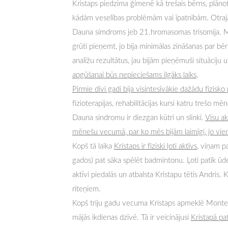
Kristaps piedzima ģimenē kā trešais bērns, plānots
kādām veselības problēmām vai īpatnībām. Otrajā
Dauna simdroms jeb 21.hromasomas trisomija. Mu
grūti pieņemt, jo bija minimālas zināšanas par 
analīžu rezultātus, jau bijām pieņēmuši situāciju 
apgūšanai būs nepieciešams ilgāks laiks
.
Pirmie divi gadi bija visintesīvākie dažādu fizis
fizioterapijas, rehabilitācijas kursi katru trešo mē
Dauna sindromu ir diezgan kūtri un slinki.
Visu ak
mēnešu vecumā, par ko mēs bijām laimīgi, jo viens
Kopš tā laika
Kristaps ir fiziski ļoti aktīvs
, viņam pa
gados) pat sāka spēlēt badmintonu. Ļoti patīk ūde
aktīvi piedalās un atbalsta Kristapu tētis Andris
riteņiem.
Kopš triju gadu vecuma Kristaps apmeklē Monteso
mājās ikdienas dzīvē. Tā ir veicinājusi
Kristapā pa