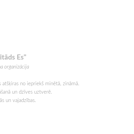
itāds Es"
a organizācija
s atšķiras no iepriekš minētā, zināmā.
āšanā un dzīves
uztverē
.
jās un vajadzības.