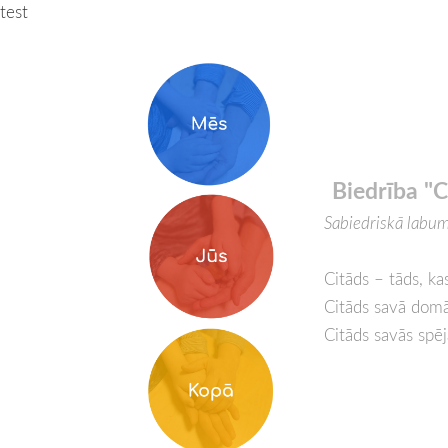
test
Biedrība "C
Sabiedriskā labum
Citāds – tāds, ka
Citāds savā dom
Citāds savās spē