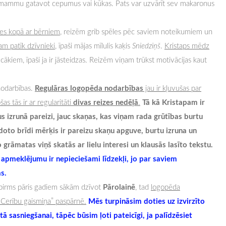
ai mammu gatavot cepumus vai kūkas. Pats var uzvārīt sev makaronus
ties kopā ar bērniem
, reizēm grib spēles pēc saviem noteikumiem un
am patīk dzīvnieki
, īpaši mājas mīlulis kaķis
Sniedziņš
.
Kristaps mēdz
ākiem, īpaši ja ir jāsteidzas. Reizēm viņam trūkst motivācijas kaut
Regulāras logopēda nodarbības
nodarbības.
jau ir kļuvušas par
divas reizes nedēļā
Tā kā Kristapam ir
as tās ir ar regularitāti
.
us izrunā pareizi, jauc skaņas, kas viņam rada grūtības burtu
doto brīdi mērķis ir pareizu skaņu apguve, burtu izruna un
 grāmatas viņš skatās ar lielu interesi un klausās lasīto tekstu.
apmeklējumu ir nepieciešami līdzekļi, jo par saviem
s.
Pārolainē
pirms pāris gadiem sākām dzīvot
, tad
logopēda
Mēs turpināsim doties uz izvirzīto
“Cerību gaismiņa” paspārnē.
 sasniegšanai, tāpēc būsim ļoti pateicīgi, ja palīdzēsiet