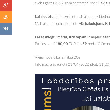
iekļau
skolas gaitas 2022.gada septembrī
, spētu
Lai ziedotu
, lūdzu, veiciet maksājumu uz biedrī
Mērķziedojums Kr
Maksājuma mērķī, norādiet:
Lai sasniegtu mērķi, Kristapam ir nepiecieš
1180,00
59
Paldies par:
EUR jeb
nodarbībām no
Viena nodarbība izmaksā 20€
Informācija atjaunota 21/04/2022 plkst. 11:20