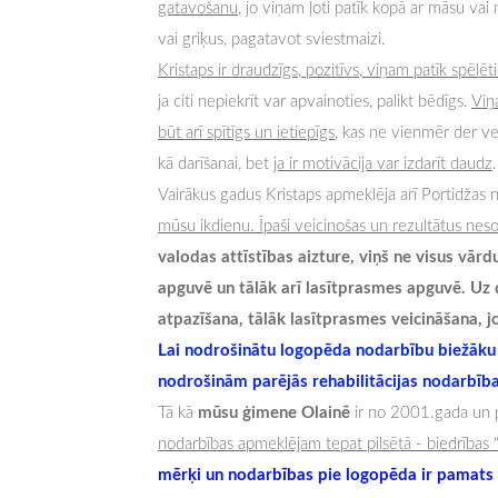
gatavošanu
, jo viņam ļoti patīk kopā ar māsu v
vai griķus, pagatavot sviestmaizi.
Kristaps ir draudzīgs, pozitīvs, viņam patīk spēlē
ja citi nepiekrīt var apvainoties, palikt bēdīgs.
Viņ
būt arī spītīgs un ietiepīgs
, kas ne vienmēr der vec
kā darīšanai, bet
ja ir motivācija var izdarīt daudz
.
Vairākus gadus Kristaps apmeklēja arī Portidžas 
mūsu ikdienu. Īpaši veicinošas un rezultātus nesoš
valodas attīstības aizture, viņš ne visus vārd
apguvē un tālāk arī lasītprasmes apguvē. Uz 
atpazīšana, tālāk lasītprasmes veicināšana, jo
Lai nodrošinātu logopēda nodarbību biežāku 
nodrošinām parējās rehabilitācijas nodarbība
mūsu ģimene Olainē
Tā kā
ir no 2001.gada un 
nodarbības apmeklējam tepat pilsētā - biedrības 
mērķi un nodarbības pie logopēda ir pamats tā