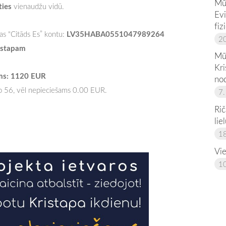
Mū
ties
vienaudžu vidū.
Evi
fiz
LV35HABA0551047989264
bas “Citāds Es” kontu:
20
istapam
Mū
Kr
ams: 1120 EUR
no
 56, vēl nepieciešams 0.00 EUR.
7.
Ri
lie
18
Vi
10