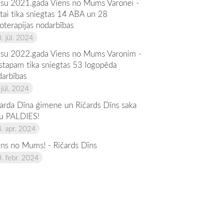
su 2021.gada Viens no Mums Varonei -
tai tika sniegtas 14 ABA un 28
ioterapijas nodarbības
. jūl. 2024
su 2022.gada Viens no Mums Varonim -
istapam tika sniegtas 53 logopēda
darbības
 jūl. 2024
čarda Dīna ģimene un Ričards Dīns saka
lu PALDIES!
. apr. 2024
ens no Mums! - Ričards Dīns
. febr. 2024