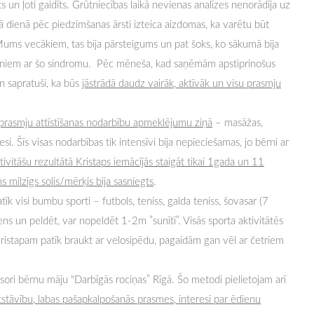
 un ļoti gaidīts. Grūtniecības laikā nevienas analīzes nenorādīja uz
 dienā pēc piedzimšanas ārsti izteica aizdomas, ka varētu būt
ms vecākiem, tas bija pārsteigums un pat šoks, ko sākumā bija
bērniem ar šo sindromu. Pēc mēneša, kad saņēmām apstiprinošus
un sapratuši, ka būs
jāstrādā daudz vairāk, aktīvāk un visu prasmju
ko prasmju attīstīšanas nodarbību apmeklējumu ziņā
– masāžas,
nesi. Šīs visas nodarbības tik intensīvi bija nepieciešamas, jo bērni ar
tivitāšu rezultātā Kristaps iemācījās staigāt tikai 1gada un 11
 milzīgs solis/mērķis bija sasniegts
.
tīk visi bumbu sporti – futbols, teniss, galda teniss, šovasar (7
ns un peldēt, var nopeldēt 1-2m ”sunītī”. Visās sporta aktivitātēs
. Kristapam patīk braukt ar velosipēdu, pagaidām gan vēl ar četriem
ri bērnu māju “Darbīgās rociņas” Rīgā. Šo metodi pielietojam arī
tstāvību, labas pašapkalpošanās prasmes, interesi par ēdienu