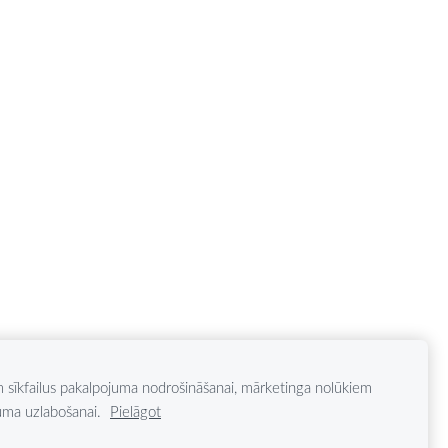
 sīkfailus pakalpojuma nodrošināšanai, mārketinga nolūkiem
uma uzlabošanai.
Pielāgot