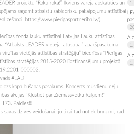
EADER projektu "Roku rokā!”. Ikviens varēja apskatīties un
1.
espējams saņemt atbalstu sabiedrisku pakalpojumu attīstībai
LE
alizēšanai: https://www.pierigaspartneriba.lv/).
pa
20
iecības fonda lauku attīstībai Latvijas Lauku attīstības
Aiz
“Atbalsts LEADER vietējai attīstībai” apakšpasākuma
1.
irzītas vietējās attīstības stratēģiju” biedrības “Pierīgas
Aiz
attīstības stratēģijas 2015-2020 līdzfinansējumu projektā
1.
A019.2201-000002.
ovads #LAD
diozs kopā būšanas pasākums. Koncerts mūsdienu deju
bas akcijas "Kļūstiet par Ziemassvētku Rūķiem!"
173. Paldies!!!
jas savas dzīves veidošanai, jo tikai tad notiek brīnumi, kad