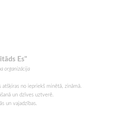
itāds Es"
a organizācija
s atšķiras no iepriekš minētā, zināmā.
āšanā un dzīves
uztverē
.
jās un vajadzības.