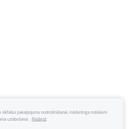
 sīkfailus pakalpojuma nodrošināšanai, mārketinga nolūkiem
uma uzlabošanai.
Pielāgot