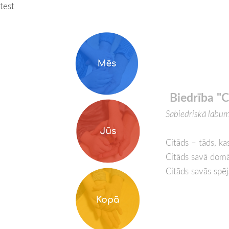
test
Biedrība "C
Sabiedriskā labum
Citāds – tāds, ka
Citāds savā dom
Citāds savās spē