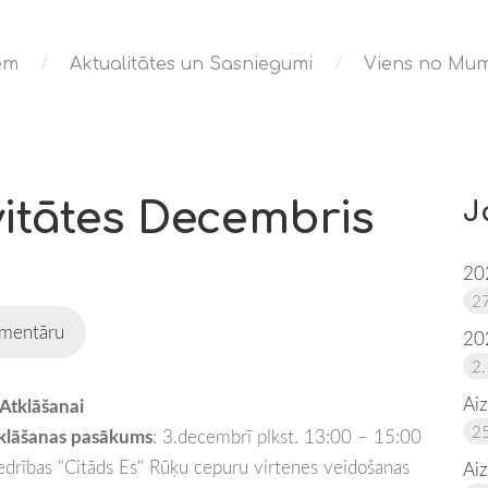
iem
Aktualitātes un Sasniegumi
Viens no Mum
vitātes Decembris
J
20
27
mentāru
20
2.
Ai
Atklāšanai
25
klāšanas pasākums
: 3.decembrī plkst. 13:00 – 15:00
biedrības "Citāds Es" Rūķu cepuru virtenes veidošanas
Ai