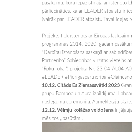
pasākumu, kurā iepazīstināja ar īstenoto L
pārliecināties, ka ar LEADER atbalstu ir i
(vairāk par LEADER atbalstu Tavai idejas re
_____________
Projekts tiek īstenots ar Eiropas lauksaimn
programmas 2014.-2020. gadam pasākuma 
“Darbību īstenošana saskaņā ar sabiedrības v
Partnerība” Sabiedrības virzītas vietējās 
"Roku rokā ", projekta Nr. 23-04-AL04-
#LEADER #Pierigaspartneriba #Olainesn
10.12. Citāds Es Ziemassvētki 2023
Gran
grupu Bamboo un Aura izpildījumā. Labdarī
noslēguma ceremonija. Apmeklētāju skaits 
12.12. Vēlmju kolāžas veidošana
Ir jāļau
mēs tos ,,pasūtām,,