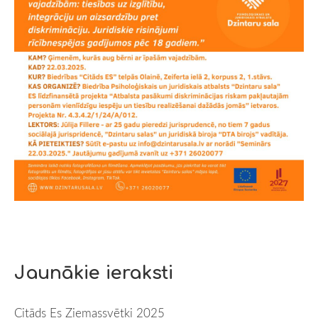
Jaunākie ieraksti
Citāds Es Ziemassvētki 2025