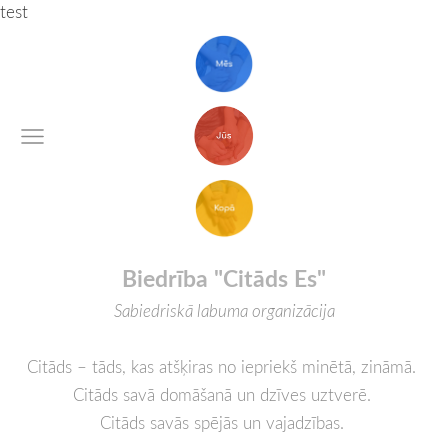
test
Biedrība "Citāds Es"
Sabiedriskā labuma organizācija
Citāds – tāds, kas atšķiras no iepriekš minētā, zināmā.
Citāds savā domāšanā un dzīves
uztverē
.
Citāds savās spējās un vajadzības.